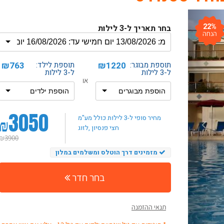
22%
בחר תאריך ל-3 לילות
הנחה
תוספת מבוגר:
₪1220
תוספת לילד:
₪763
ל-3 לילות
ל-3 לילות
או
3050
₪
מחיר סופי ל-3 לילות
כולל מע"מ
, חצי פנסיון
לזוג
₪
3900
מזמינים דרך הוטלס ומשלמים במלון
בחר חדר
תנאי ההזמנה