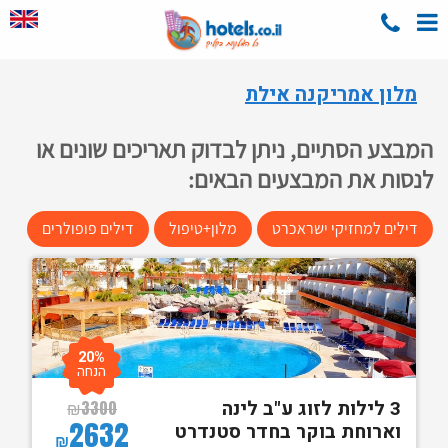
מלון אמריקנה אילת
המבצע הסתיים, ניתן לבדוק תאריכים שונים או
לנסות את המבצעים הבאים:
דילים למחזיקי ישראכרט
מלון+טיפול
דילים פופולרים
20%
הנחה
3 לילות לזוג ע"ב לינה
₪
3300
2632
וארוחת בוקר בחדר סטנדרט
₪