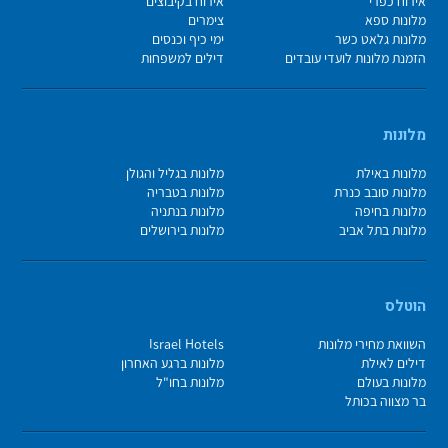
אירוח כפרי
אירוח בקיבוצים
מלונות ספא
צימרים
מלונות גלאט כשר
ימי כיף וכנסים
הזמנת מלונות לועדי עובדים
דילים למשפחות
מלונות
מלונות באילת
מלונות בגליל והגולן
מלונות סובב כנרת
מלונות בטבריה
מלונות בחיפה
מלונות בנתניה
מלונות בתל אביב
מלונות בירושלים
הוטלס
השוואת מחירי מלונות
Israel Hotels
דילים לאילת
מלונות ברגע האחרון
מלונות בעולם
מלונות בחו"ל
בר מצווה בכותל