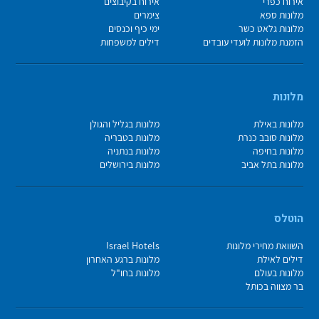
אירוח כפרי
אירוח בקיבוצים
מלונות ספא
צימרים
מלונות גלאט כשר
ימי כיף וכנסים
הזמנת מלונות לועדי עובדים
דילים למשפחות
מלונות
מלונות באילת
מלונות בגליל והגולן
מלונות סובב כנרת
מלונות בטבריה
מלונות בחיפה
מלונות בנתניה
מלונות בתל אביב
מלונות בירושלים
הוטלס
השוואת מחירי מלונות
Israel Hotels
דילים לאילת
מלונות ברגע האחרון
מלונות בעולם
מלונות בחו"ל
בר מצווה בכותל