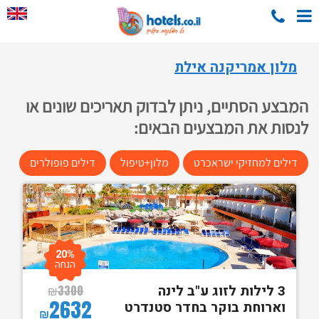
מלון אמריקנה אילת
המבצע הסתיים, ניתן לבדוק תאריכים שונים או
לנסות את המבצעים הבאים:
דילים למחזיקי ישראכרט
מלון+טיפול
דילים פופולרים
20%
הנחה
3 לילות לזוג ע"ב לינה
₪
3300
2632
וארוחת בוקר בחדר סטנדרט
₪