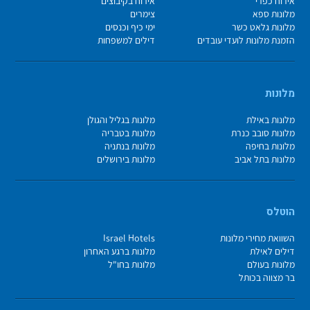
אירוח כפרי
אירוח בקיבוצים
מלונות ספא
צימרים
מלונות גלאט כשר
ימי כיף וכנסים
הזמנת מלונות לועדי עובדים
דילים למשפחות
מלונות
מלונות באילת
מלונות בגליל והגולן
מלונות סובב כנרת
מלונות בטבריה
מלונות בחיפה
מלונות בנתניה
מלונות בתל אביב
מלונות בירושלים
הוטלס
השוואת מחירי מלונות
Israel Hotels
דילים לאילת
מלונות ברגע האחרון
מלונות בעולם
מלונות בחו"ל
בר מצווה בכותל