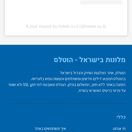
A post shared by hotels.co.il (@hotels.co.il)
מלונות בישראל - הוטלס
הוטלס, אתר המלונות הותיק והגדול בישראל
בהוטלס תמצאו דילים חדשים ומשתלמים והצעות נופש בלעדיות.
הזמנה באתר ללא חיוב, התשלום במלון. הוטלס מאובטח לפי תקן SSL ולא שומר
על פרטי כרטיס האשראי בשרת.
כללי
מי אנחנו
איך משתמשים באתר