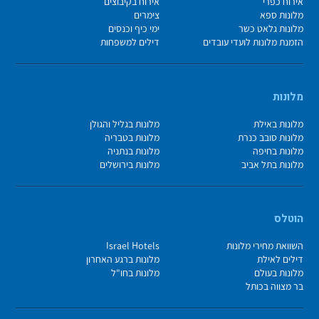
אירוח כפרי
אירוח בקיבוצים
מלונות ספא
צימרים
מלונות גלאט כשר
ימי כיף וכנסים
הזמנת מלונות לועדי עובדים
דילים למשפחות
מלונות
מלונות באילת
מלונות בגליל והגולן
מלונות סובב כנרת
מלונות בטבריה
מלונות בחיפה
מלונות בנתניה
מלונות בתל אביב
מלונות בירושלים
הוטלס
השוואת מחירי מלונות
Israel Hotels
דילים לאילת
מלונות ברגע האחרון
מלונות בעולם
מלונות בחו"ל
בר מצווה בכותל