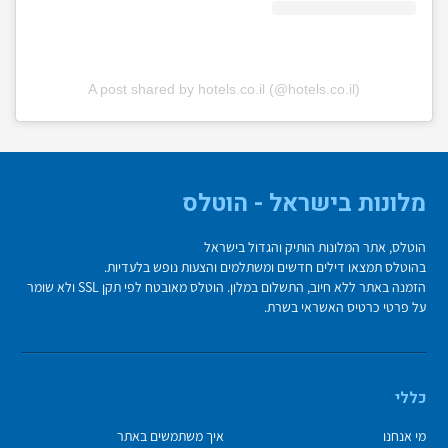
A post shared by hotels.co.il (@hotels.co.il)
מלונות בישראל - הוטלס
הוטלס, אתר המלונות הותיק והגדול בישראל
בהוטלס תמצאו דילים חדשים ומשתלמים והצעות נופש בלעדיות.
הזמנה באתר ללא חיוב, התשלום במלון. הוטלס מאובטח לפי תקן SSL ולא שומר
על פרטי כרטיס האשראי בשרת.
כללי
מי אנחנו
איך משתמשים באתר