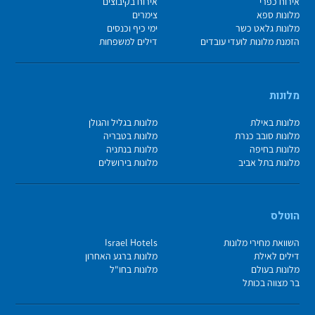
אירוח כפרי
אירוח בקיבוצים
מלונות ספא
צימרים
מלונות גלאט כשר
ימי כיף וכנסים
הזמנת מלונות לועדי עובדים
דילים למשפחות
מלונות
מלונות באילת
מלונות בגליל והגולן
מלונות סובב כנרת
מלונות בטבריה
מלונות בחיפה
מלונות בנתניה
מלונות בתל אביב
מלונות בירושלים
הוטלס
השוואת מחירי מלונות
Israel Hotels
דילים לאילת
מלונות ברגע האחרון
מלונות בעולם
מלונות בחו"ל
בר מצווה בכותל