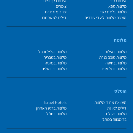
אירוח כפרי
אירוח בקיבוצים
מלונות ספא
צימרים
מלונות גלאט כשר
ימי כיף וכנסים
הזמנת מלונות לועדי עובדים
דילים למשפחות
מלונות
מלונות באילת
מלונות בגליל והגולן
מלונות סובב כנרת
מלונות בטבריה
מלונות בחיפה
מלונות בנתניה
מלונות בתל אביב
מלונות בירושלים
הוטלס
השוואת מחירי מלונות
Israel Hotels
דילים לאילת
מלונות ברגע האחרון
מלונות בעולם
מלונות בחו"ל
בר מצווה בכותל