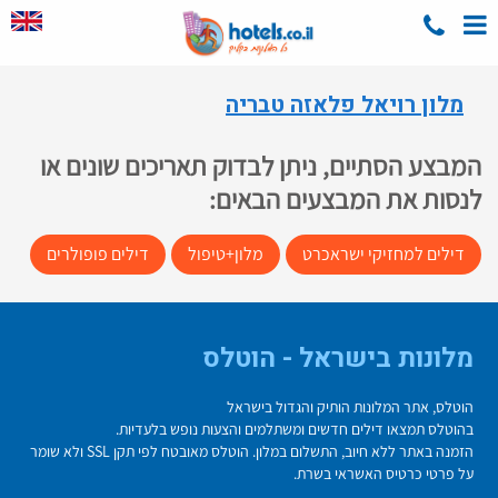
מלון רויאל פלאזה טבריה
המבצע הסתיים, ניתן לבדוק תאריכים שונים או
לנסות את המבצעים הבאים:
דילים למחזיקי ישראכרט
מלון+טיפול
דילים פופולרים
מלונות בישראל - הוטלס
הוטלס, אתר המלונות הותיק והגדול בישראל
בהוטלס תמצאו דילים חדשים ומשתלמים והצעות נופש בלעדיות.
הזמנה באתר ללא חיוב, התשלום במלון. הוטלס מאובטח לפי תקן SSL ולא שומר
על פרטי כרטיס האשראי בשרת.