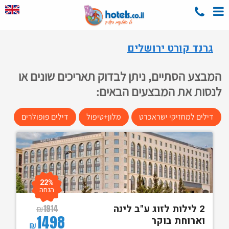
גרנד קורט ירושלים
המבצע הסתיים, ניתן לבדוק תאריכים שונים או
לנסות את המבצעים הבאים:
דילים למחזיקי ישראכרט
מלון+טיפול
דילים פופולרים
22%
הנחה
2 לילות לזוג ע"ב לינה
₪
1914
1498
וארוחת בוקר
₪