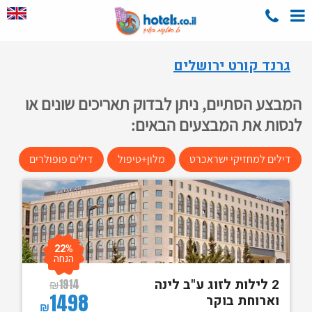
גרנד קורט ירושלים
המבצע הסתיים, ניתן לבדוק תאריכים שונים או
לנסות את המבצעים הבאים:
דילים למחזיקי ישראכרט
מלון+טיפול
דילים פופולרים
22%
הנחה
2 לילות לזוג ע"ב לינה
₪
1914
1498
וארוחת בוקר
₪