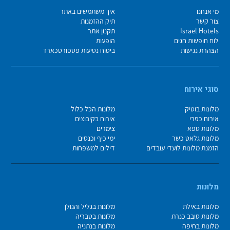
מי אנחנו
איך משתמשים באתר
צור קשר
תיק ההזמנות
Israel Hotels
תקנון אתר
לוח חופשות חגים
הופעות
הצהרת נגישות
ביטוח נסיעות פספורטכארד
סוגי אירוח
מלונות בוטיק
מלונות הכל כלול
אירוח כפרי
אירוח בקיבוצים
מלונות ספא
צימרים
מלונות גלאט כשר
ימי כיף וכנסים
הזמנת מלונות לועדי עובדים
דילים למשפחות
מלונות
מלונות באילת
מלונות בגליל והגולן
מלונות סובב כנרת
מלונות בטבריה
מלונות בחיפה
מלונות בנתניה