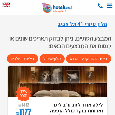
מלון פיורי 41 תל אביב
המבצע הסתיים, ניתן לבדוק תאריכים שונים או
לנסות את המבצעים הבאים:
דילים למחזיקי ישראכרט
מלון+טיפול
דילים פופולרים
17%
הנחה
לילה אחד לזוג ע"ב לינה
₪
1412
1177
וארוחת בוקר כולל הופעה
₪