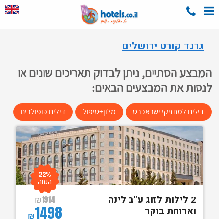
גרנד קורט ירושלים
המבצע הסתיים, ניתן לבדוק תאריכים שונים או
לנסות את המבצעים הבאים:
דילים למחזיקי ישראכרט
מלון+טיפול
דילים פופולרים
22%
הנחה
2 לילות לזוג ע"ב לינה
₪
1914
1498
וארוחת בוקר
₪