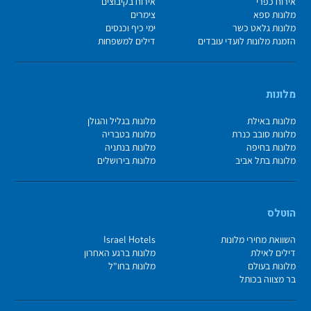
אירוח כפרי
אירוח בקיבוצים
מלונות ספא
צימרים
מלונות גלאט כשר
ימי כיף וכנסים
הזמנת מלונות לועדי עובדים
דילים למשפחות
מלונות
מלונות באילת
מלונות בגליל והגולן
מלונות סובב כנרת
מלונות בטבריה
מלונות בחיפה
מלונות בנתניה
מלונות בתל אביב
מלונות בירושלים
הוטלס
השוואת מחירי מלונות
Israel Hotels
דילים לאילת
מלונות ברגע האחרון
מלונות בעולם
מלונות בחו"ל
בר מצווה בכותל