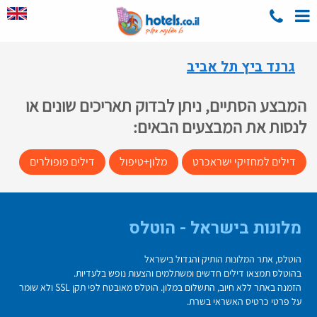
גרנד ביץ תל אביב
המבצע הסתיים, ניתן לבדוק תאריכים שונים או
לנסות את המבצעים הבאים:
דילים למחזיקי ישראכרט
מלון+טיפול
דילים פופולרים
מלונות בישראל - הוטלס
הוטלס, אתר המלונות הותיק והגדול בישראל
בהוטלס תמצאו דילים חדשים ומשתלמים והצעות נופש בלעדיות.
הזמנה באתר ללא חיוב, התשלום במלון. הוטלס מאובטח לפי תקן SSL ולא שומר
על פרטי כרטיס האשראי בשרת.