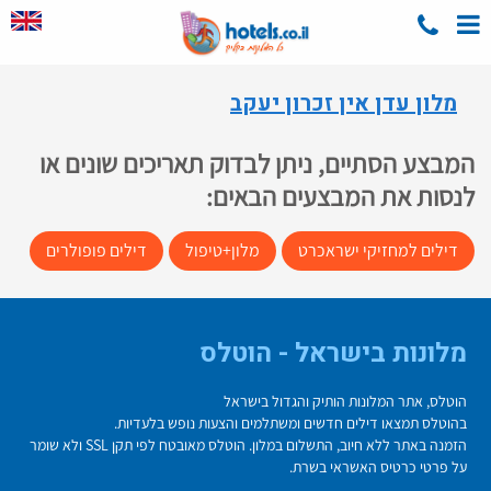
מלון עדן אין זכרון יעקב
המבצע הסתיים, ניתן לבדוק תאריכים שונים או
לנסות את המבצעים הבאים:
דילים למחזיקי ישראכרט
מלון+טיפול
דילים פופולרים
מלונות בישראל - הוטלס
הוטלס, אתר המלונות הותיק והגדול בישראל
בהוטלס תמצאו דילים חדשים ומשתלמים והצעות נופש בלעדיות.
הזמנה באתר ללא חיוב, התשלום במלון. הוטלס מאובטח לפי תקן SSL ולא שומר
על פרטי כרטיס האשראי בשרת.