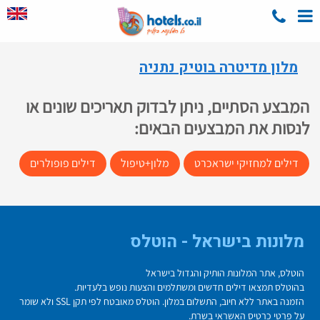
מלון מדיטרה בוטיק נתניה
המבצע הסתיים, ניתן לבדוק תאריכים שונים או
לנסות את המבצעים הבאים:
דילים למחזיקי ישראכרט
מלון+טיפול
דילים פופולרים
מלונות בישראל - הוטלס
הוטלס, אתר המלונות הותיק והגדול בישראל
בהוטלס תמצאו דילים חדשים ומשתלמים והצעות נופש בלעדיות.
הזמנה באתר ללא חיוב, התשלום במלון. הוטלס מאובטח לפי תקן SSL ולא שומר
על פרטי כרטיס האשראי בשרת.