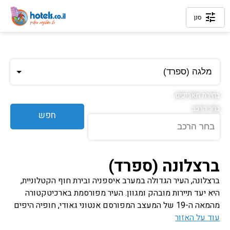
tune
סנן
חפש
ברצלונה (ספרד)
ברצלונה, העיר הגדולה במערב איספניה ובירת חוף הקטלוניית,
היא יעד תיירות מובהק ומגוון. העיר מפורסמת בארכיטקטורה
מהמאה ה-19 של המעצב המפורסם אנטוני גאודי, חופיה היפים
עוד על האזור
ושוקיה הצבעוניים. בברצלונה תמצאו מגוון רב של אטרקציות