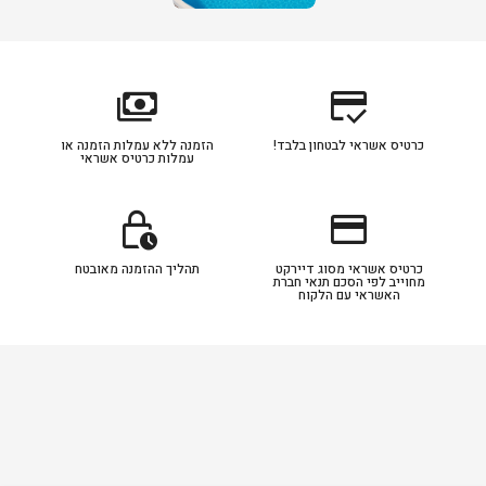
payments
credit_score
כרטיס אשראי לבטחון בלבד!
הזמנה ללא עמלות הזמנה או
עמלות כרטיס אשראי
lock_clock
credit_card
כרטיס אשראי מסוג דיירקט
תהליך ההזמנה מאובטח
מחוייב לפי הסכם תנאי חברת
האשראי עם הלקוח