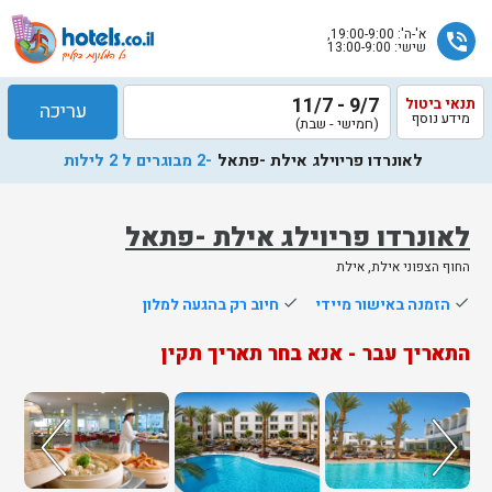
א'-ה': 19:00-9:00,
phone_in_talk
שישי: 13:00-9:00
9/7 - 11/7
תנאי ביטול
עריכה
מידע נוסף
(חמישי - שבת)
לאונרדו פריוילג אילת -פתאל
-2 מבוגרים ל 2 לילות
לאונרדו פריוילג אילת -פתאל
החוף הצפוני אילת, אילת
שלח
done
הזמנה באישור מיידי
done
חיוב רק בהגעה למלון
נציג
התאריך עבר - אנא בחר תאריך תקין
הוטלס
יחזור
אליך
בשעות
הפעילות