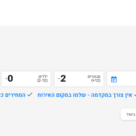
0
2
מבוגרים
ילדים
event_note
(2-12)
(12+)
d
אין צורך במקדמה - שלמו במקום האירוח
done
המחירים כו
ביטול