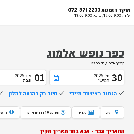
מוקד הזמנות 072-3712200
א'-ה': 19:00-9:00, שישי: 13:00-9:00
כפר נופש אלמוג
קיבוץ אלמוג, ים המלח
01
30
יול
2026
אוג
2026
event_note
חמישי
שבת
done
הזמנה באישור מיידי
done
חיוב רק בהגעה למלון
one
גלריה
הזמנת 10 חדרים ויותר
מפה
תנאי 
התאריך עבר - אנא בחר תאריך תקין