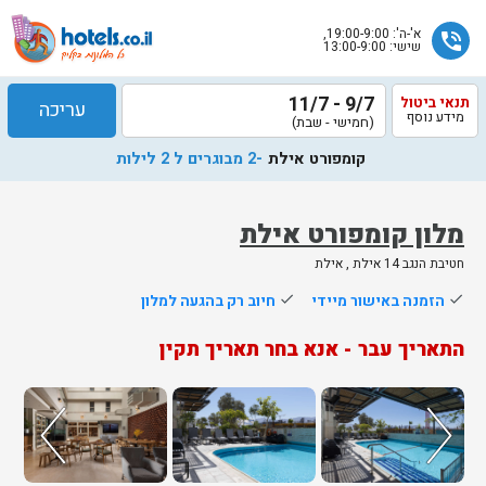
א'-ה': 19:00-9:00,
phone_in_talk
שישי: 13:00-9:00
9/7 - 11/7
תנאי ביטול
עריכה
מידע נוסף
(חמישי - שבת)
קומפורט אילת
-2 מבוגרים ל 2 לילות
מלון קומפורט אילת
חטיבת הנגב 14 אילת , אילת
שלח
done
הזמנה באישור מיידי
done
חיוב רק בהגעה למלון
נציג
התאריך עבר - אנא בחר תאריך תקין
הוטלס
יחזור
אליך
בשעות
הפעילות