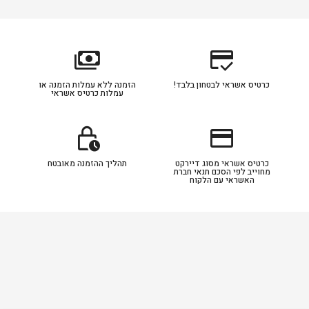
payments
credit_score
כרטיס אשראי לבטחון בלבד!
הזמנה ללא עמלות הזמנה או
עמלות כרטיס אשראי
lock_clock
credit_card
כרטיס אשראי מסוג דיירקט
תהליך ההזמנה מאובטח
מחוייב לפי הסכם תנאי חברת
האשראי עם הלקוח