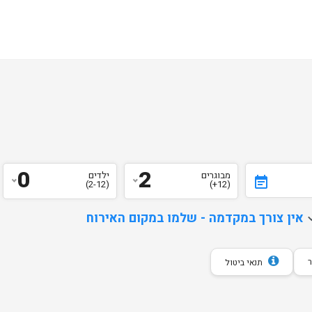
0
2
מבוגרים
ילדים
event_note
(2-12)
(12+)
d
אין צורך במקדמה - שלמו במקום האירוח
תנאי ביטול