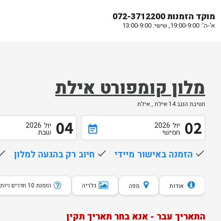
מוקד הזמנות 072-3712200
א'-ה': 19:00-9:00, שישי: 13:00-9:00
מלון קומפורט אילת
חטיבת הנגב 14 אילת , אילת
04
02
יול
2026
יול
2026
event_note
חמישי
שבת
done
הזמנה באישור מיידי
done
חיוב רק בהגעה למלון
one
גלריה
הזמנת 10 חדרים ויותר
אודות
מפה
התאריך עבר - אנא בחר תאריך תקין