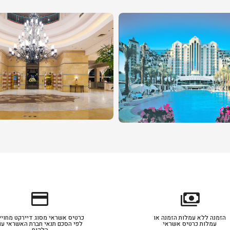
credit_card
payments
הזמנה ללא עמלות הזמנה או
כרטיס אשראי מסוג דיירקט מחויי
עמלות כרטיס אשראי
לפי הסכם תנאי חברת האשראי עם
הלקוח