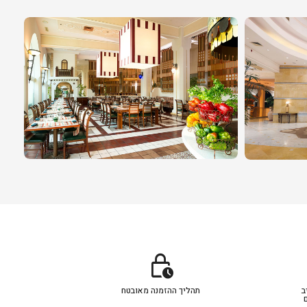
lock_clock
ב
תהליך ההזמנה מאובטח