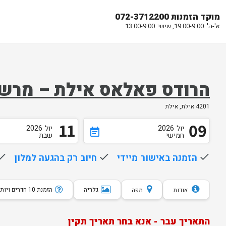
מוקד הזמנות 072-3712200
א'-ה': 19:00-9:00, שישי: 13:00-9:00
הרודס פאלאס אילת – מרש
4201 אילת, אילת
11
09
יול
2026
יול
2026
event_note
חמישי
שבת
done
הזמנה באישור מיידי
done
חיוב רק בהגעה למלון
one
גלריה
הזמנת 10 חדרים ויותר
אודות
מפה
התאריך עבר - אנא בחר תאריך תקין