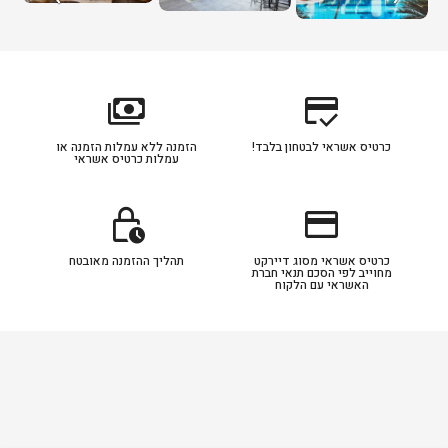
payments
credit_score
כרטיס אשראי לבטחון בלבד!
הזמנה ללא עמלות הזמנה או
עמלות כרטיס אשראי
lock_clock
credit_card
כרטיס אשראי מסוג דיירקט
תהליך ההזמנה מאובטח
מחוייב לפי הסכם תנאי חברת
האשראי עם הלקוח