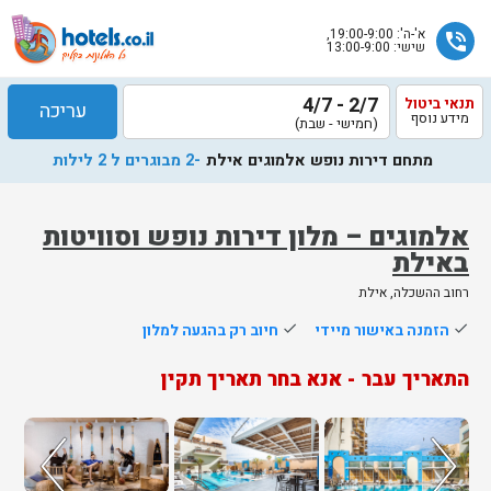
א'-ה': 19:00-9:00,
phone_in_talk
שישי: 13:00-9:00
2/7 - 4/7
תנאי ביטול
עריכה
מידע נוסף
(חמישי - שבת)
מתחם דירות נופש אלמוגים אילת
-2 מבוגרים ל 2 לילות
אלמוגים – מלון דירות נופש וסוויטות
באילת
שלח
רחוב ההשכלה, אילת
נציג
done
הזמנה באישור מיידי
done
חיוב רק בהגעה למלון
הוטלס
יחזור
התאריך עבר - אנא בחר תאריך תקין
אליך
בשעות
הפעילות