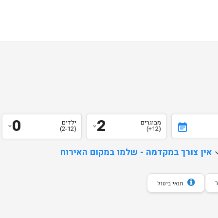
0
2
מבוגרים
ילדים
event_note
(2-12)
(12+)
d
אין צורך במקדמה - שלמו במקום האירוח
תנאי ביטול