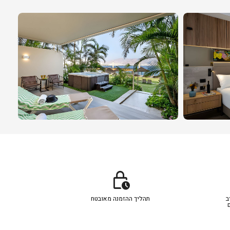
lock_clock
ב
תהליך ההזמנה מאובטח