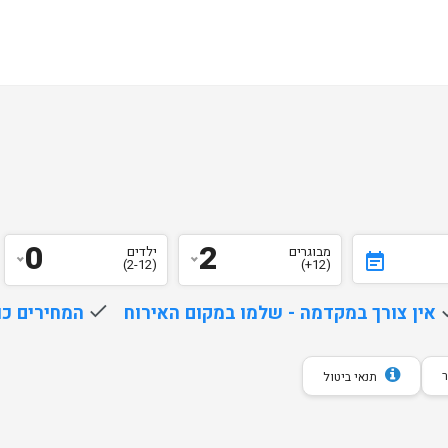
0
2
מבוגרים
ילדים
event_note
(2-12)
(12+)
d
אין צורך במקדמה - שלמו במקום האירוח
done
המחירים כו
תנאי ביטול