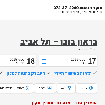
מוקד הזמנות 072-3712200
א'-ה': 19:00-9:00, שישי: 13:00-9:00
בראון בובו – תל אביב
יבנה 42, תל אביב
18
17
ספט
2025
ספט
2025
event_note
רביעי
חמישי
done
הזמנה באישור מיידי
done
חיוב רק בהגעה למלון
one
גלריה
הזמנת 10 חדרים ויותר
אודות
מפה
התאריך עבר - אנא בחר תאריך תקין