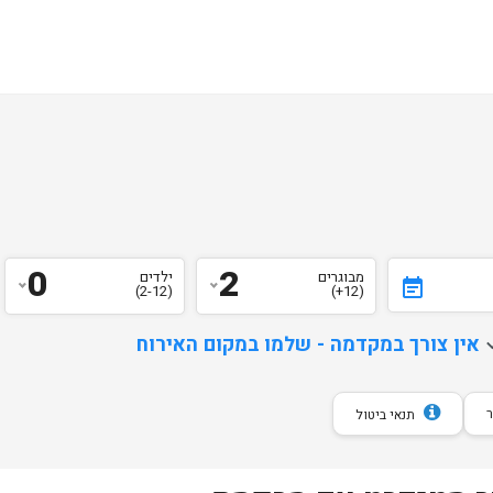
0
2
מבוגרים
ילדים
event_note
(2-12)
(12+)
d
אין צורך במקדמה - שלמו במקום האירוח
תנאי ביטול