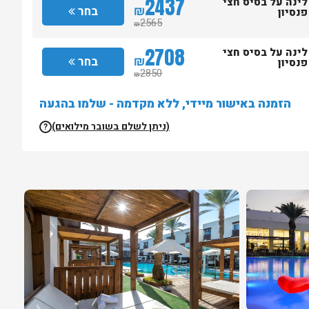
2437
לינה על בסיס חצי
₪
בחר
פנסיון
2565
₪
2708
לינה על בסיס חצי
₪
בחר
פנסיון
2850
₪
הזמנה באישור מיידי, ללא מקדמה - שלמו בהגעה
(ניתן לשלם בשובר מילואים)
?