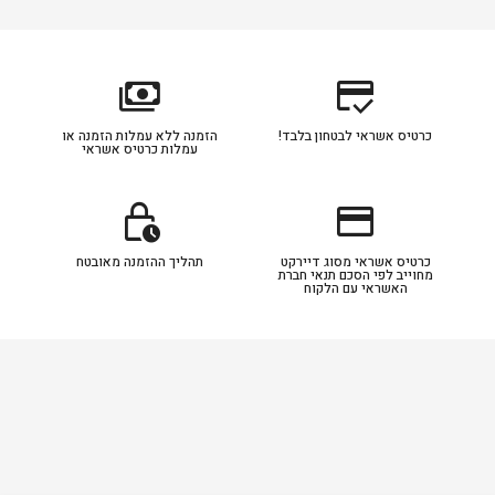
payments
credit_score
כרטיס אשראי לבטחון בלבד!
הזמנה ללא עמלות הזמנה או
עמלות כרטיס אשראי
lock_clock
credit_card
כרטיס אשראי מסוג דיירקט
תהליך ההזמנה מאובטח
מחוייב לפי הסכם תנאי חברת
האשראי עם הלקוח