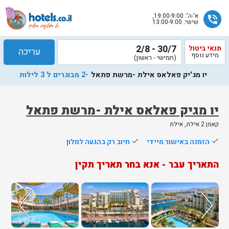
א'-ה': 19:00-9:00,
phone_in_talk
שישי: 13:00-9:00
30/7 - 2/8
תנאי ביטול
עריכה
מידע נוסף
(חמישי - ראשון)
יו מג'יק פאלאס אילת -מרשת פתאל
-2 מבוגרים ל 3 לילות
יו מגיק פאלאס אילת -מרשת פתאל
קאמן 2‎ אילת, אילת
שלח
done
הזמנה באישור מיידי
done
חיוב רק בהגעה למלון
נציג
התאריך עבר - אנא בחר תאריך תקין
הוטלס
יחזור
אליך
בשעות
הפעילות