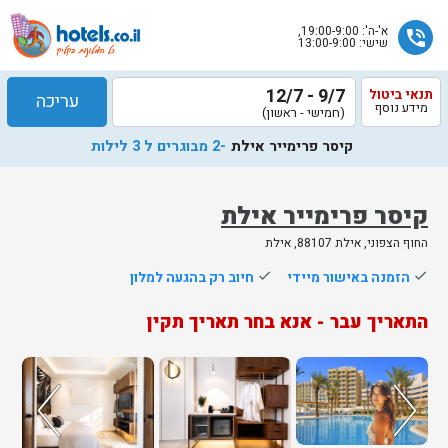
א'-ה': 19:00-9:00,
phone_in_talk
שישי: 13:00-9:00
9/7 - 12/7
תנאי ביטול
עריכה
מידע נוסף
(חמישי - ראשון)
קיסר פרימייר אילת
-2 מבוגרים ל 3 לילות
קיסר פרימייר אילת
החוף הצפוני, אילת 88107, אילת
שלח
done
הזמנה באישור מיידי
done
חיוב רק בהגעה למלון
נציג
התאריך עבר - אנא בחר תאריך תקין
הוטלס
יחזור
אליך
בשעות
הפעילות