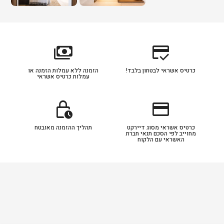
payments
credit_score
כרטיס אשראי לבטחון בלבד!
הזמנה ללא עמלות הזמנה או
עמלות כרטיס אשראי
lock_clock
credit_card
כרטיס אשראי מסוג דיירקט
תהליך ההזמנה מאובטח
מחוייב לפי הסכם תנאי חברת
האשראי עם הלקוח