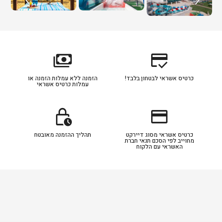
payments
credit_score
כרטיס אשראי לבטחון בלבד!
הזמנה ללא עמלות הזמנה או
עמלות כרטיס אשראי
lock_clock
credit_card
כרטיס אשראי מסוג דיירקט
תהליך ההזמנה מאובטח
מחוייב לפי הסכם תנאי חברת
האשראי עם הלקוח