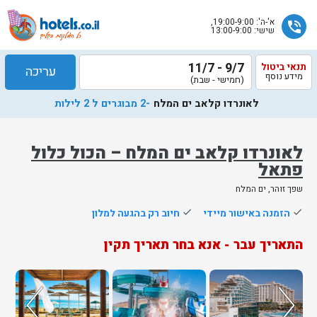
א'-ה': 19:00-9:00,
phone_in_talk
שישי: 13:00-9:00
9/7 - 11/7
תנאי ביטול
עריכה
מידע נוסף
(חמישי - שבת)
לאונרדו קלאב ים המלח
-2 מבוגרים ל 2 לילות
לאונרדו קלאב ים המלח – הכול כלול
פתאל
שלח
שפך זוהר, ים המלח
נציג
done
הזמנה באישור מיידי
done
חיוב רק בהגעה למלון
הוטלס
יחזור
התאריך עבר - אנא בחר תאריך תקין
אליך
בשעות
הפעילות