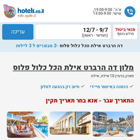
א'-ה': 19:00-9:00,
phone_in_talk
שישי: 13:00-9:00
9/7 - 12/7
תנאי ביטול
עריכה
מידע נוסף
(חמישי - ראשון)
דה הרברט אילת הכל כלול פלוס
-2 מבוגרים ל 3 לילות
מלון דה הרברט אילת הכל כלול פלוס
פארק בנימין 10 אילת, אילת
שלח
done
הזמנה באישור מיידי
done
חיוב רק בהגעה למלון
נציג
התאריך עבר - אנא בחר תאריך תקין
הוטלס
יחזור
אליך
בשעות
הפעילות