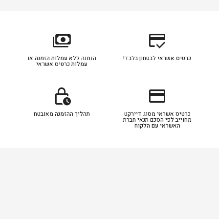
payments
credit_score
כרטיס אשראי לבטחון בלבד!
הזמנה ללא עמלות הזמנה או
עמלות כרטיס אשראי
lock_clock
credit_card
כרטיס אשראי מסוג דיירקט
תהליך ההזמנה מאובטח
מחוייב לפי הסכם תנאי חברת
האשראי עם הלקוח