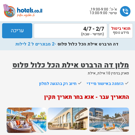
א'-ה': 19:00-9:00,
phone_in_talk
שישי: 13:00-9:00
2/7 - 4/7
תנאי ביטול
עריכה
מידע נוסף
(חמישי - שבת)
דה הרברט אילת הכל כלול פלוס
-2 מבוגרים ל 2 לילות
מלון דה הרברט אילת הכל כלול פלוס
פארק בנימין 10 אילת, אילת
שלח
done
הזמנה באישור מיידי
done
חיוב רק בהגעה למלון
נציג
התאריך עבר - אנא בחר תאריך תקין
הוטלס
יחזור
אליך
בשעות
הפעילות