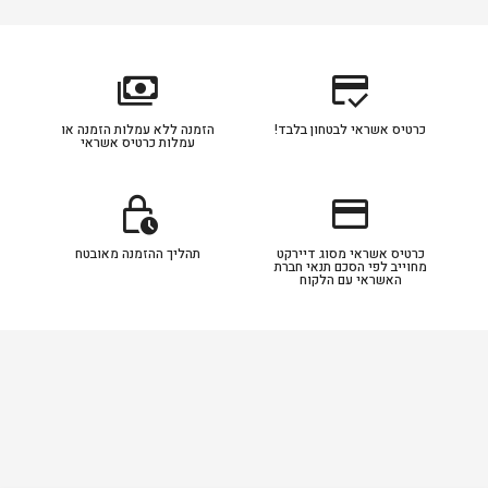
payments
credit_score
כרטיס אשראי לבטחון בלבד!
הזמנה ללא עמלות הזמנה או
עמלות כרטיס אשראי
lock_clock
credit_card
כרטיס אשראי מסוג דיירקט
תהליך ההזמנה מאובטח
מחוייב לפי הסכם תנאי חברת
האשראי עם הלקוח