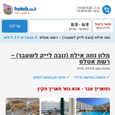
א'-ה': 19:00-9:00,
phone_in_talk
שישי: 13:00-9:00
6/8 - 8/8
תנאי ביטול
עריכה
מידע נוסף
(חמישי - שבת)
נווה אילת (נובה לייק לשעבר) – רשת אטלס
-2 מבוגרים ל 2 לילות
מלון נווה אילת (נובה לייק לשעבר) –
רשת אטלס
שלח
חטיבת הנגב 6 אילת, אילת
נציג
done
הזמנה באישור מיידי
done
חיוב רק בהגעה למלון
הוטלס
יחזור
התאריך עבר - אנא בחר תאריך תקין
אליך
בשעות
הפעילות