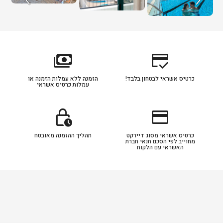
payments
credit_score
כרטיס אשראי לבטחון בלבד!
הזמנה ללא עמלות הזמנה או
עמלות כרטיס אשראי
lock_clock
credit_card
כרטיס אשראי מסוג דיירקט
תהליך ההזמנה מאובטח
מחוייב לפי הסכם תנאי חברת
האשראי עם הלקוח