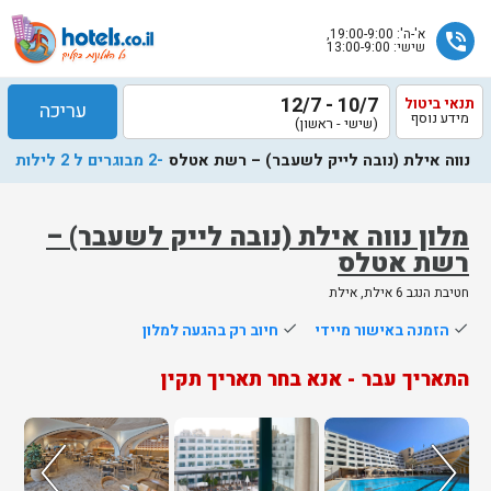
א'-ה': 19:00-9:00,
phone_in_talk
שישי: 13:00-9:00
10/7 - 12/7
תנאי ביטול
עריכה
מידע נוסף
(שישי - ראשון)
נווה אילת (נובה לייק לשעבר) – רשת אטלס
-2 מבוגרים ל 2 לילות
מלון נווה אילת (נובה לייק לשעבר) –
רשת אטלס
שלח
חטיבת הנגב 6 אילת, אילת
נציג
done
הזמנה באישור מיידי
done
חיוב רק בהגעה למלון
הוטלס
יחזור
התאריך עבר - אנא בחר תאריך תקין
אליך
בשעות
הפעילות