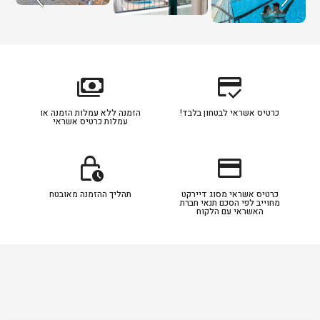
payments
credit_score
כרטיס אשראי לבטחון בלבד!
הזמנה ללא עמלות הזמנה או
עמלות כרטיס אשראי
lock_clock
credit_card
כרטיס אשראי מסוג דיירקט
תהליך ההזמנה מאובטח
מחוייב לפי הסכם תנאי חברת
האשראי עם הלקוח