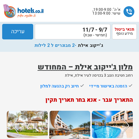
א'-ה': 19:00-9:00,
phone_in_talk
שישי: 13:00-9:00
9/7 - 11/7
תנאי ביטול
עריכה
מידע נוסף
(חמישי - שבת)
ג'ייקוב אילת
-2 מבוגרים ל 2 לילות
מלון ג'ייקוב אילת – המחודש
רחוב חטיבת הנגב 3 בכניסה לעיר אילת, אילת
שלח
done
הזמנה באישור מיידי
done
חיוב רק בהגעה למלון
נציג
התאריך עבר - אנא בחר תאריך תקין
הוטלס
יחזור
אליך
בשעות
הפעילות