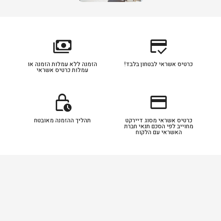
payments
credit_score
כרטיס אשראי לבטחון בלבד!
הזמנה ללא עמלות הזמנה או
עמלות כרטיס אשראי
lock_clock
credit_card
כרטיס אשראי מסוג דיירקט
תהליך ההזמנה מאובטח
מחוייב לפי הסכם תנאי חברת
האשראי עם הלקוח