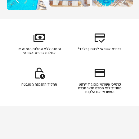
payments
credit_score
כרטיס אשראי לבטחון בלבד!
הזמנה ללא עמלות הזמנה או
עמלות כרטיס אשראי
lock_clock
credit_card
כרטיס אשראי מסוג דיירקט
תהליך ההזמנה מאובטח
מחוייב לפי הסכם תנאי חברת
האשראי עם הלקוח