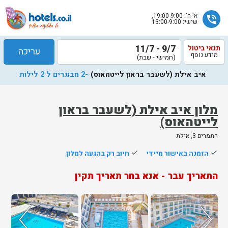
א'-ה': 19:00-9:00,
phone_in_talk
שישי: 13:00-9:00
9/7 - 11/7
תנאי ביטול
עריכה
מידע נוסף
(חמישי - שבת)
איב אילת (לשעבר בראון לייטהאוס)
-2 מבוגרים ל 2 לילות
מלון איב אילת (לשעבר בראון
לייטהאוס)
שלח
התמרים 3, אילת
נציג
done
הזמנה באישור מיידי
done
חיוב רק בהגעה למלון
הוטלס
יחזור
התאריך עבר - אנא בחר תאריך תקין
אליך
בשעות
הפעילות