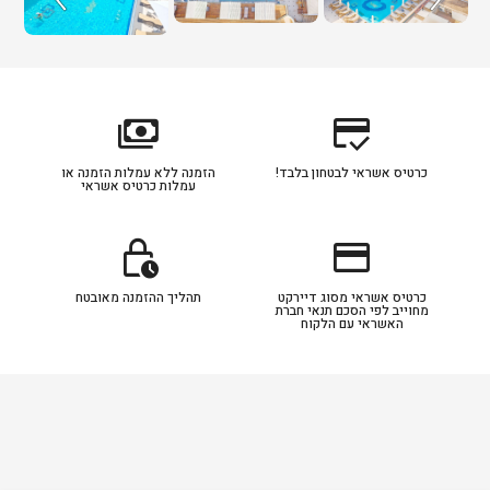
payments
credit_score
כרטיס אשראי לבטחון בלבד!
הזמנה ללא עמלות הזמנה או
עמלות כרטיס אשראי
lock_clock
credit_card
כרטיס אשראי מסוג דיירקט
תהליך ההזמנה מאובטח
מחוייב לפי הסכם תנאי חברת
האשראי עם הלקוח