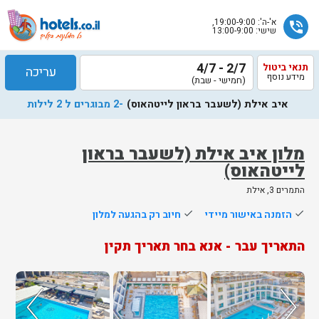
א'-ה': 19:00-9:00,
phone_in_talk
שישי: 13:00-9:00
2/7 - 4/7
תנאי ביטול
עריכה
מידע נוסף
(חמישי - שבת)
איב אילת (לשעבר בראון לייטהאוס)
-2 מבוגרים ל 2 לילות
מלון איב אילת (לשעבר בראון
לייטהאוס)
שלח
התמרים 3, אילת
נציג
done
הזמנה באישור מיידי
done
חיוב רק בהגעה למלון
הוטלס
יחזור
התאריך עבר - אנא בחר תאריך תקין
אליך
בשעות
הפעילות