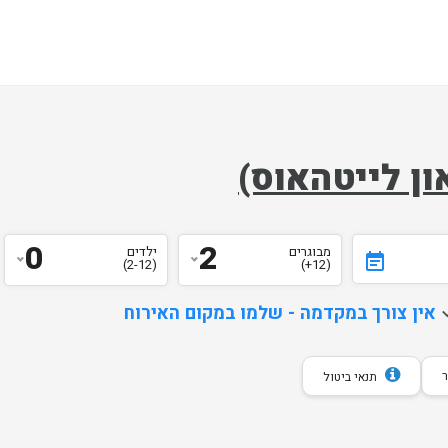
ון לייטהאוס)
0
2
מבוגרים
ילדים
event_note
(2-12)
(12+)
d
אין צורך במקדמה - שלמו במקום האירוח
תנאי ביטול