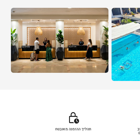
lock_clock
ב
תהליך ההזמנה מאובטח