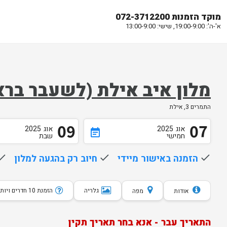
מוקד הזמנות 072-3712200
א'-ה': 19:00-9:00, שישי: 13:00-9:00
מלון איב אילת (לשעבר ברא
התמרים 3, אילת
09
07
אוג
2025
אוג
2025
event_note
חמישי
שבת
done
הזמנה באישור מיידי
done
חיוב רק בהגעה למלון
one
גלריה
הזמנת 10 חדרים ויותר
אודות
מפה
התאריך עבר - אנא בחר תאריך תקין