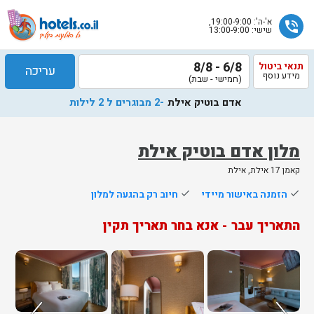
א'-ה': 19:00-9:00,
phone_in_talk
שישי: 13:00-9:00
6/8 - 8/8
תנאי ביטול
עריכה
מידע נוסף
(חמישי - שבת)
אדם בוטיק אילת
-2 מבוגרים ל 2 לילות
מלון אדם בוטיק אילת
קאמן 17 אילת, אילת
שלח
done
הזמנה באישור מיידי
done
חיוב רק בהגעה למלון
נציג
התאריך עבר - אנא בחר תאריך תקין
הוטלס
יחזור
אליך
בשעות
הפעילות