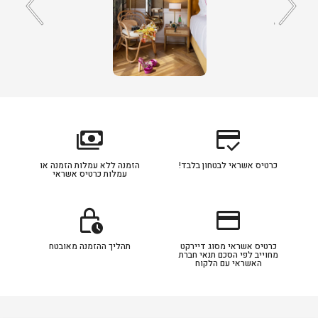
payments
credit_score
כרטיס אשראי לבטחון בלבד!
הזמנה ללא עמלות הזמנה או
עמלות כרטיס אשראי
lock_clock
credit_card
כרטיס אשראי מסוג דיירקט
תהליך ההזמנה מאובטח
מחוייב לפי הסכם תנאי חברת
האשראי עם הלקוח