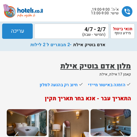
א'-ה': 19:00-9:00,
phone_in_talk
שישי: 13:00-9:00
2/7 - 4/7
תנאי ביטול
עריכה
מידע נוסף
(חמישי - שבת)
אדם בוטיק אילת
-2 מבוגרים ל 2 לילות
מלון אדם בוטיק אילת
קאמן 17 אילת, אילת
שלח
done
הזמנה באישור מיידי
done
חיוב רק בהגעה למלון
נציג
התאריך עבר - אנא בחר תאריך תקין
הוטלס
יחזור
אליך
בשעות
הפעילות