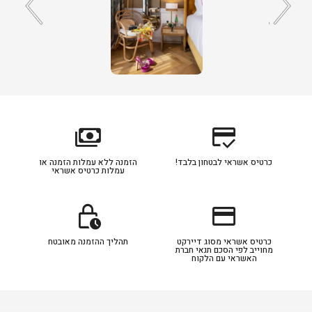
payments
credit_score
כרטיס אשראי לבטחון בלבד!
הזמנה ללא עמלות הזמנה או
עמלות כרטיס אשראי
lock_clock
credit_card
כרטיס אשראי מסוג דיירקט
תהליך ההזמנה מאובטח
מחוייב לפי הסכם תנאי חברת
האשראי עם הלקוח