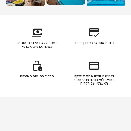
payments
credit_score
כרטיס אשראי לבטחון בלבד!
הזמנה ללא עמלות הזמנה או
עמלות כרטיס אשראי
lock_clock
credit_card
כרטיס אשראי מסוג דיירקט
תהליך ההזמנה מאובטח
מחוייב לפי הסכם תנאי חברת
האשראי עם הלקוח