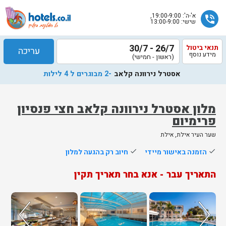
א'-ה': 19:00-9:00,
phone_in_talk
שישי: 13:00-9:00
26/7 - 30/7
תנאי ביטול
עריכה
מידע נוסף
(ראשון - חמישי)
אסטרל נירוונה קלאב
-2 מבוגרים ל 4 לילות
מלון אסטרל נירוונה קלאב חצי פנסיון
פרימיום
שלח
שער העיר אילת, אילת
נציג
done
הזמנה באישור מיידי
done
חיוב רק בהגעה למלון
הוטלס
יחזור
התאריך עבר - אנא בחר תאריך תקין
אליך
בשעות
הפעילות