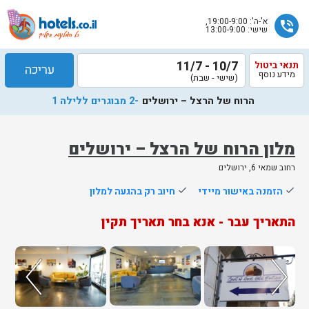
א'-ה': 19:00-9:00,
phone_in_talk
שישי: 13:00-9:00
10/7 - 11/7
תנאי ביטול
עריכה
מידע נוסף
(שישי - שבת)
הרוח של הרצל – ירושלים
-2 מבוגרים ללילה 1
מלון הרוח של הרצל – ירושלים
רחוב שמאי 6, ירושלים
שלח
done
הזמנה באישור מיידי
done
חיוב רק בהגעה למלון
נציג
התאריך עבר - אנא בחר תאריך תקין
הוטלס
יחזור
אליך
בשעות
הפעילות