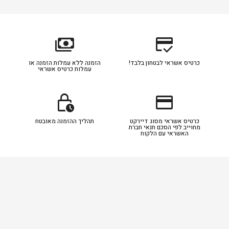
payments
credit_score
כרטיס אשראי לבטחון בלבד!
הזמנה ללא עמלות הזמנה או
עמלות כרטיס אשראי
lock_clock
credit_card
כרטיס אשראי מסוג דיירקט
תהליך ההזמנה מאובטח
מחוייב לפי הסכם תנאי חברת
האשראי עם הלקוח