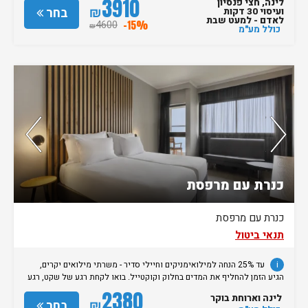
3910
לינה, חצי פנסיון
₪
בחר
ועיסוי 30 דקות
ימים לפני מועד האירוח בחודש אוגוסט ובחגים הזמנה ניתנת לביטול עד 7 ימים
לאדם - למעט שבת
לפני מועד האירוח.
4600
-15%
₪
כולל מע"מ
נותרו 5 חדרים אחרונים בממשק!
75%
מהאורחים ששהו בחדר אהבו אותו
כנרת עם מרפסת
כנרת עם מרפסת
תנאי ביטול
i
עד 25% הנחה למילואימניקים וחיילי סדיר - משרתי מילואים יקרים,
הגיע הזמן להחליף את המדים בחלוק וקוקטייל. בואו לקחת רגע של שקט, רגע
לעצמכם וליהנות מחופש אמיתי במלונות בראון. המבצע תקף בהצגת טופס
2380
לינה וארוחת בוקר
3010 למילואימניקים ותעודת חוגר בתוקף לחיילי סדיר המבצע תקף לאירוח
₪
בחר