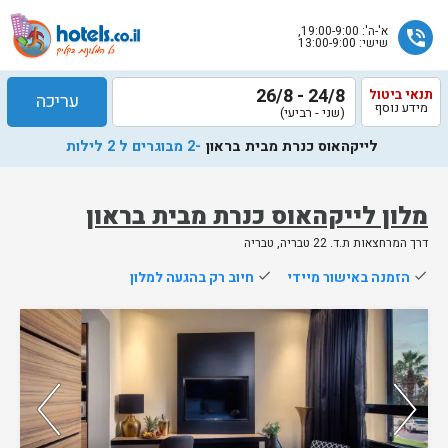
א'-ה': 19:00-9:00,
phone_in_talk
שישי: 13:00-9:00
24/8 - 26/8
תנאי ביטול
עריכה
מידע נוסף
(שני - רביעי)
לייקהאוס כנרת מבית בראון
-2 מבוגרים ל 2 לילות
מלון לייקהאוס כנרת מבית בראון
דרך המרחצאות ת.ד. 22 טבריה, טבריה
done
הזמנה באישור מיידי
done
חיוב רק בהגעה למלון
נותרו 5 חדרים אחרונים בממשק!
85%
מהאורחים ששהו בחדר אהבו אותו
73%
מהזוגות ששהו בחדר זה אהבו אותו