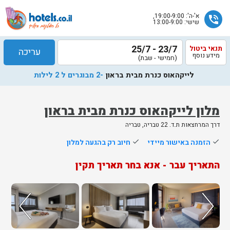
א'-ה': 19:00-9:00,
phone_in_talk
שישי: 13:00-9:00
23/7 - 25/7
תנאי ביטול
עריכה
מידע נוסף
(חמישי - שבת)
לייקהאוס כנרת מבית בראון
-2 מבוגרים ל 2 לילות
מלון לייקהאוס כנרת מבית בראון
דרך המרחצאות ת.ד. 22 טבריה, טבריה
done
הזמנה באישור מיידי
done
חיוב רק בהגעה למלון
התאריך עבר - אנא בחר תאריך תקין