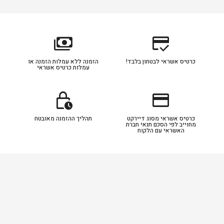
payments
credit_score
כרטיס אשראי לבטחון בלבד!
הזמנה ללא עמלות הזמנה או
עמלות כרטיס אשראי
lock_clock
credit_card
כרטיס אשראי מסוג דיירקט
תהליך ההזמנה מאובטח
מחוייב לפי הסכם תנאי חברת
האשראי עם הלקוח