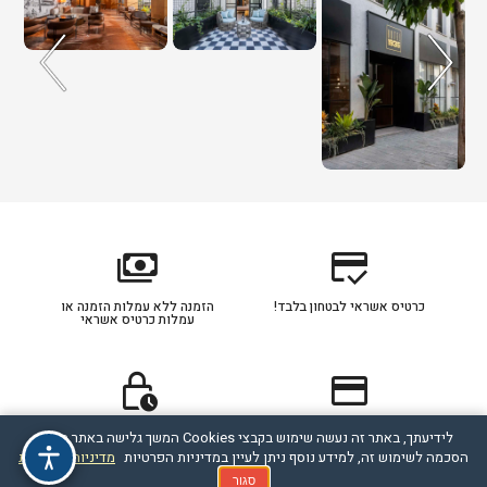
payments
credit_score
כרטיס אשראי לבטחון בלבד!
הזמנה ללא עמלות הזמנה או
עמלות כרטיס אשראי
lock_clock
credit_card
כרטיס אשראי מסוג דיירקט
תהליך ההזמנה מאובטח
לידיעתך, באתר זה נעשה שימוש בקבצי Cookies המשך גלישה באתר מהווה
מחוייב לפי הסכם תנאי חברת
האשראי עם הלקוח
הסכמה לשימוש זה, למידע נוסף ניתן לעיין במדיניות הפרטיות
מדיניות הפרטיות
סגור