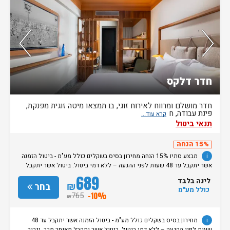
נותרו 5 חדרים אחרונים בממשק!
חדר דלקס
חדר מושלם ומרווח לאירוח זוגי, בו תמצאו מיטה זוגית מפנקת,
פינת עבודה, ח
תנאי ביטול
15% הנחה
i
מבצע סתיו 15% הנחה מחירון בסיס בשקלים כולל מע"מ - ביטול הזמנה
אשר יתקבל עד 48 שעות לפני ההגעה – ללא דמי ביטול. ביטול אשר יתקבל
מאוחר מכך, יגרור חיוב בסך 50% מעלות ההזמנה. אי הגעה ללא כל הודעה
689
לינה בלבד
מוקדמת תגרור חיוב בסך 100% מעלות ההזמנה. מדיניות קבלת/עזיבת חדרים:
₪
בחר
כולל מע"מ
שעת קבלת החדרים הינה החל מהשעה 15:00. בימי שבת / חג: קבלת חדרים
765
-10%
₪
החל מצאת השבת/החג. שעת עזיבת חדרים בכל ימות השבוע עד השעה 11:00.
בימי שבת/ חג: עזיבת החדרים עד השעה 14:00
i
מחירון בסיס בשקלים כולל מע"מ - ביטול הזמנה אשר יתקבל עד 48
שעות לפני ההגעה – ללא דמי ביטול. ביטול אשר יתקבל מאוחר מכך, יגרור