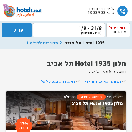
א'-ה': 19:00-9:00,
phone_in_talk
שישי: 13:00-9:00
31/8 - 1/9
תנאי ביטול
עריכה
מידע נוסף
(שני - שלישי)
Hotel 1935 תל אביב
-2 מבוגרים ללילה 1
מלון Hotel 1935 תל אביב
רחוב ברנר 5 ת"א, תל אביב
שלח
done
הזמנה באישור מיידי
done
חיוב רק בהגעה למלון
נציג
הוטלס
דיל בלעדי
הופעה עופרה
בהוטלס
יחזור
מלון Hotel 1935 תל אביב
אליך
בשעות
הפעילות
17%
הנחה