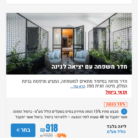
נותרו 2 חדרים אחרונים בממשק!
חדר משפחה עם יציאה לגינה
חדר מרווח במיוחד מתאים למשפחה, המציע מרפסת בגינת
המלון, מיטה זוגית מפנ
תנאי ביטול
15% הנחה
i
מבצע סתיו 15% הנחה מחירון בסיס בשקלים כולל מע"מ - ביטול הזמנה
אשר יתקבל עד 48 שעות לפני ההגעה – ללא דמי ביטול. ביטול אשר יתקבל
מאוחר מכך, יגרור חיוב בסך 50% מעלות ההזמנה. אי הגעה ללא כל הודעה
918
לינה בלבד
מוקדמת תגרור חיוב בסך 100% מעלות ההזמנה. מדיניות קבלת/עזיבת חדרים:
₪
בחר
כולל מע"מ
שעת קבלת החדרים הינה החל מהשעה 15:00. בימי שבת / חג: קבלת חדרים
1020
-10%
₪