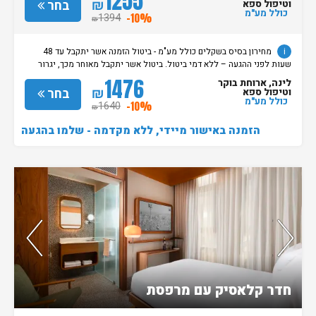
1255
מוקדמת תגרור חיוב בסך 100% מעלות ההזמנה. מדיניות קבלת/עזיבת חדרים:
₪
בחר
וטיפול ספא
שעת קבלת החדרים הינה החל מהשעה 15:00. בימי שבת / חג: קבלת חדרים
כולל מע"מ
1394
-10%
₪
החל מצאת השבת/החג. שעת עזיבת חדרים בכל ימות השבוע עד השעה 11:00.
בימי שבת/ חג: עזיבת החדרים עד השעה 14:00
i
מחירון בסיס בשקלים כולל מע"מ - ביטול הזמנה אשר יתקבל עד 48
שעות לפני ההגעה – ללא דמי ביטול. ביטול אשר יתקבל מאוחר מכך, יגרור
חיוב בסך 50% מעלות ההזמנה. אי הגעה ללא כל הודעה מוקדמת תגרור חיוב
1476
לינה, ארוחת בוקר
בסך 100% מעלות ההזמנה. מדיניות קבלת/עזיבת חדרים: שעת קבלת החדרים
₪
בחר
וטיפול ספא
הינה החל מהשעה 15:00. בימי שבת / חג: קבלת חדרים החל מצאת
כולל מע"מ
1640
-10%
₪
השבת/החג. שעת עזיבת חדרים בכל ימות השבוע עד השעה 11:00. בימי שבת/
חג: עזיבת החדרים עד השעה 14:00
הזמנה באישור מיידי, ללא מקדמה - שלמו בהגעה
נותרו 5 חדרים אחרונים בממשק!
חדר קלאסיק עם מרפסת