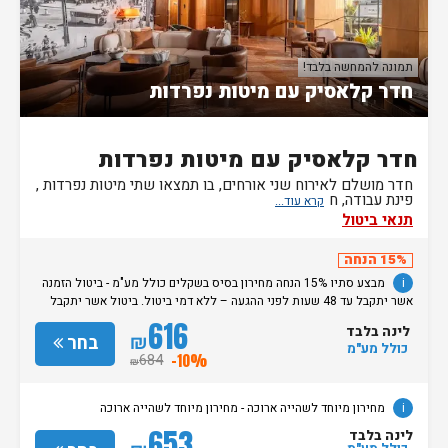
תמונה להמחשה בלבד!
חדר קלאסיק עם מיטות נפרדות
חדר קלאסיק עם מיטות נפרדות
חדר מושלם לאירוח שני אורחים, בו תמצאו שתי מיטות נפרדות ,
פינת עבודה, ח
תנאי ביטול
15% הנחה
i
מבצע סתיו 15% הנחה מחירון בסיס בשקלים כולל מע"מ - ביטול הזמנה
אשר יתקבל עד 48 שעות לפני ההגעה – ללא דמי ביטול. ביטול אשר יתקבל
מאוחר מכך, יגרור חיוב בסך 50% מעלות ההזמנה. אי הגעה ללא כל הודעה
616
לינה בלבד
מוקדמת תגרור חיוב בסך 100% מעלות ההזמנה. מדיניות קבלת/עזיבת חדרים:
₪
בחר
כולל מע"מ
שעת קבלת החדרים הינה החל מהשעה 15:00. בימי שבת / חג: קבלת חדרים
684
-10%
₪
החל מצאת השבת/החג. שעת עזיבת חדרים בכל ימות השבוע עד השעה 11:00.
בימי שבת/ חג: עזיבת החדרים עד השעה 14:00
i
מחירון מיוחד לשהייה ארוכה - מחירון מיוחד לשהייה ארוכה
653
לינה בלבד