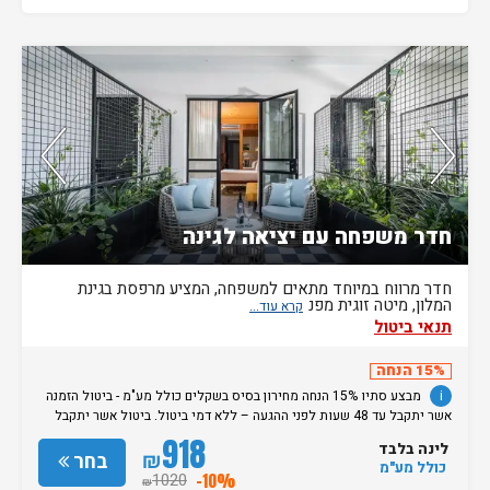
נותרו 3 חדרים אחרונים בממשק!
חדר משפחה עם יציאה לגינה
חדר מרווח במיוחד מתאים למשפחה, המציע מרפסת בגינת
המלון, מיטה זוגית מפנ
תנאי ביטול
15% הנחה
i
מבצע סתיו 15% הנחה מחירון בסיס בשקלים כולל מע"מ - ביטול הזמנה
אשר יתקבל עד 48 שעות לפני ההגעה – ללא דמי ביטול. ביטול אשר יתקבל
מאוחר מכך, יגרור חיוב בסך 50% מעלות ההזמנה. אי הגעה ללא כל הודעה
918
לינה בלבד
מוקדמת תגרור חיוב בסך 100% מעלות ההזמנה. מדיניות קבלת/עזיבת חדרים:
₪
בחר
כולל מע"מ
שעת קבלת החדרים הינה החל מהשעה 15:00. בימי שבת / חג: קבלת חדרים
1020
-10%
₪