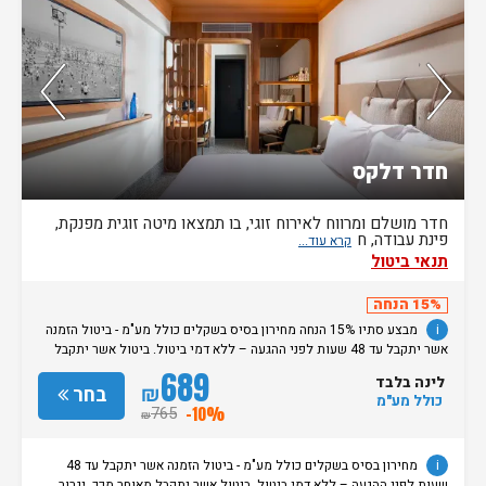
נותרו 5 חדרים אחרונים בממשק!
חדר דלקס
חדר מושלם ומרווח לאירוח זוגי, בו תמצאו מיטה זוגית מפנקת,
פינת עבודה, ח
תנאי ביטול
15% הנחה
i
מבצע סתיו 15% הנחה מחירון בסיס בשקלים כולל מע"מ - ביטול הזמנה
אשר יתקבל עד 48 שעות לפני ההגעה – ללא דמי ביטול. ביטול אשר יתקבל
מאוחר מכך, יגרור חיוב בסך 50% מעלות ההזמנה. אי הגעה ללא כל הודעה
689
לינה בלבד
מוקדמת תגרור חיוב בסך 100% מעלות ההזמנה. מדיניות קבלת/עזיבת חדרים:
₪
בחר
כולל מע"מ
שעת קבלת החדרים הינה החל מהשעה 15:00. בימי שבת / חג: קבלת חדרים
765
-10%
₪
החל מצאת השבת/החג. שעת עזיבת חדרים בכל ימות השבוע עד השעה 11:00.
בימי שבת/ חג: עזיבת החדרים עד השעה 14:00
i
מחירון בסיס בשקלים כולל מע"מ - ביטול הזמנה אשר יתקבל עד 48
שעות לפני ההגעה – ללא דמי ביטול. ביטול אשר יתקבל מאוחר מכך, יגרור