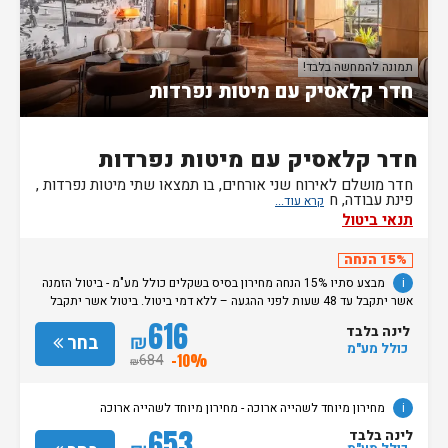
תמונה להמחשה בלבד!
חדר קלאסיק עם מיטות נפרדות
חדר קלאסיק עם מיטות נפרדות
חדר מושלם לאירוח שני אורחים, בו תמצאו שתי מיטות נפרדות ,
פינת עבודה, ח
תנאי ביטול
15% הנחה
i
מבצע סתיו 15% הנחה מחירון בסיס בשקלים כולל מע"מ - ביטול הזמנה
אשר יתקבל עד 48 שעות לפני ההגעה – ללא דמי ביטול. ביטול אשר יתקבל
מאוחר מכך, יגרור חיוב בסך 50% מעלות ההזמנה. אי הגעה ללא כל הודעה
616
לינה בלבד
מוקדמת תגרור חיוב בסך 100% מעלות ההזמנה. מדיניות קבלת/עזיבת חדרים:
₪
בחר
כולל מע"מ
שעת קבלת החדרים הינה החל מהשעה 15:00. בימי שבת / חג: קבלת חדרים
684
-10%
₪
החל מצאת השבת/החג. שעת עזיבת חדרים בכל ימות השבוע עד השעה 11:00.
בימי שבת/ חג: עזיבת החדרים עד השעה 14:00
i
מחירון מיוחד לשהייה ארוכה - מחירון מיוחד לשהייה ארוכה
653
לינה בלבד