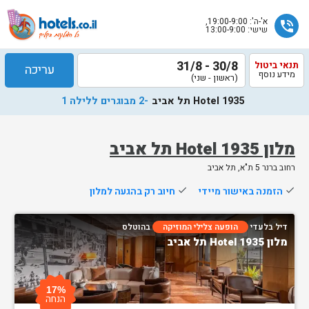
א'-ה': 19:00-9:00,
phone_in_talk
שישי: 13:00-9:00
30/8 - 31/8
תנאי ביטול
עריכה
מידע נוסף
(ראשון - שני)
Hotel 1935 תל אביב
-2 מבוגרים ללילה 1
מלון Hotel 1935 תל אביב
רחוב ברנר 5 ת"א, תל אביב
שלח
done
הזמנה באישור מיידי
done
חיוב רק בהגעה למלון
נציג
הוטלס
דיל בלעדי
הופעה צלילי המוזיקה
בהוטלס
יחזור
מלון Hotel 1935 תל אביב
אליך
בשעות
הפעילות
17%
הנחה