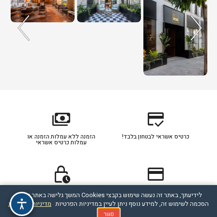
payments
credit_score
כרטיס אשראי לבטחון בלבד!
הזמנה ללא עמלות הזמנה או
עמלות כרטיס אשראי
lock_clock
credit_card
כרטיס אשראי מסוג דיירקט
תהליך ההזמנה מאובטח
לידיעתך, באתר זה נעשה שימוש בקבצי Cookies המשך גלישה באתר מהווה
מחוייב לפי הסכם תנאי חברת
האשראי עם הלקוח
הסכמה לשימוש זה, למידע נוסף ניתן לעיין במדיניות הפרטיות
מדיניות הפרטיות
סגור