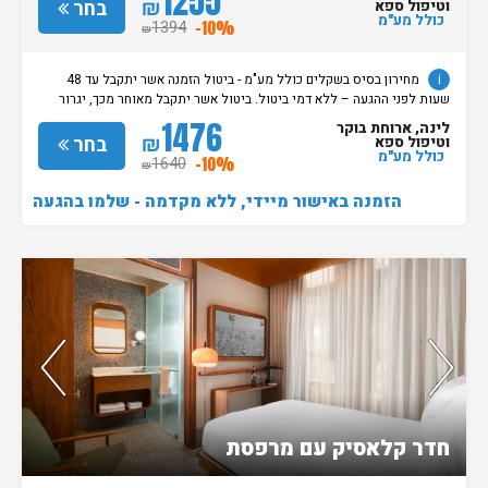
1255
מוקדמת תגרור חיוב בסך 100% מעלות ההזמנה. מדיניות קבלת/עזיבת חדרים:
₪
בחר
וטיפול ספא
שעת קבלת החדרים הינה החל מהשעה 15:00. בימי שבת / חג: קבלת חדרים
כולל מע"מ
1394
-10%
₪
החל מצאת השבת/החג. שעת עזיבת חדרים בכל ימות השבוע עד השעה 11:00.
בימי שבת/ חג: עזיבת החדרים עד השעה 14:00
i
מחירון בסיס בשקלים כולל מע"מ - ביטול הזמנה אשר יתקבל עד 48
שעות לפני ההגעה – ללא דמי ביטול. ביטול אשר יתקבל מאוחר מכך, יגרור
חיוב בסך 50% מעלות ההזמנה. אי הגעה ללא כל הודעה מוקדמת תגרור חיוב
1476
לינה, ארוחת בוקר
בסך 100% מעלות ההזמנה. מדיניות קבלת/עזיבת חדרים: שעת קבלת החדרים
₪
בחר
וטיפול ספא
הינה החל מהשעה 15:00. בימי שבת / חג: קבלת חדרים החל מצאת
כולל מע"מ
1640
-10%
₪
השבת/החג. שעת עזיבת חדרים בכל ימות השבוע עד השעה 11:00. בימי שבת/
חג: עזיבת החדרים עד השעה 14:00
הזמנה באישור מיידי, ללא מקדמה - שלמו בהגעה
נותרו 5 חדרים אחרונים בממשק!
חדר קלאסיק עם מרפסת