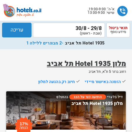
א'-ה': 19:00-9:00,
phone_in_talk
שישי: 13:00-9:00
29/8 - 30/8
תנאי ביטול
עריכה
מידע נוסף
(שבת - ראשון)
Hotel 1935 תל אביב
-2 מבוגרים ללילה 1
מלון Hotel 1935 תל אביב
רחוב ברנר 5 ת"א, תל אביב
שלח
done
הזמנה באישור מיידי
done
חיוב רק בהגעה למלון
נציג
הוטלס
דיל בלעדי
הופעה כנר על הגג
בהוטלס
יחזור
מלון Hotel 1935 תל אביב
אליך
בשעות
הפעילות
17%
הנחה