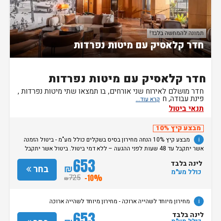
תמונה להמחשה בלבד!
חדר קלאסיק עם מיטות נפרדות
חדר קלאסיק עם מיטות נפרדות
חדר מושלם לאירוח שני אורחים, בו תמצאו שתי מיטות נפרדות ,
פינת עבודה, ח
תנאי ביטול
מבצע קיץ 10%
i
מבצע קיץ 10% הנחה מחירון בסיס בשקלים כולל מע"מ - ביטול הזמנה
אשר יתקבל עד 48 שעות לפני ההגעה – ללא דמי ביטול. ביטול אשר יתקבל
מאוחר מכך, יגרור חיוב בסך 50% מעלות ההזמנה. אי הגעה ללא כל הודעה
653
לינה בלבד
מוקדמת תגרור חיוב בסך 100% מעלות ההזמנה. מדיניות קבלת/עזיבת חדרים:
₪
בחר
כולל מע"מ
שעת קבלת החדרים הינה החל מהשעה 15:00. בימי שבת / חג: קבלת חדרים
725
-10%
₪
החל מצאת השבת/החג. שעת עזיבת חדרים בכל ימות השבוע עד השעה 11:00.
בימי שבת/ חג: עזיבת החדרים עד השעה 14:00
i
מחירון מיוחד לשהייה ארוכה - מחירון מיוחד לשהייה ארוכה
653
לינה בלבד