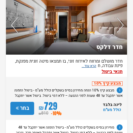
נותרו 5 חדרים אחרונים בממשק!
חדר דלקס
חדר מושלם ומרווח לאירוח זוגי, בו תמצאו מיטה זוגית מפנקת,
פינת עבודה, ח
תנאי ביטול
מבצע קיץ 10%
i
מבצע קיץ 10% הנחה מחירון בסיס בשקלים כולל מע"מ - ביטול הזמנה
אשר יתקבל עד 48 שעות לפני ההגעה – ללא דמי ביטול. ביטול אשר יתקבל
מאוחר מכך, יגרור חיוב בסך 50% מעלות ההזמנה. אי הגעה ללא כל הודעה
729
לינה בלבד
מוקדמת תגרור חיוב בסך 100% מעלות ההזמנה. מדיניות קבלת/עזיבת חדרים:
₪
בחר
כולל מע"מ
שעת קבלת החדרים הינה החל מהשעה 15:00. בימי שבת / חג: קבלת חדרים
810
-10%
₪
החל מצאת השבת/החג. שעת עזיבת חדרים בכל ימות השבוע עד השעה 11:00.
בימי שבת/ חג: עזיבת החדרים עד השעה 14:00
i
מחירון בסיס בשקלים כולל מע"מ - ביטול הזמנה אשר יתקבל עד 48
שעות לפני ההגעה – ללא דמי ביטול. ביטול אשר יתקבל מאוחר מכך, יגרור