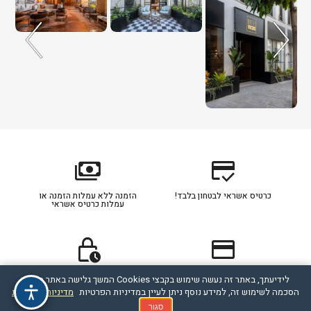
payments
credit_score
כרטיס אשראי לבטחון בלבד!
הזמנה ללא עמלות הזמנה או
עמלות כרטיס אשראי
lock_clock
credit_card
כרטיס אשראי מסוג דיירקט
תהליך ההזמנה מאובטח
לידיעתך, באתר זה נעשה שימוש בקבצי Cookies המשך גלישה באתר מהווה
מחוייב לפי הסכם תנאי חברת
האשראי עם הלקוח
הסכמה לשימוש זה, למידע נוסף ניתן לעיין במדיניות הפרטיות
מדיניות הפרטיות
סגור