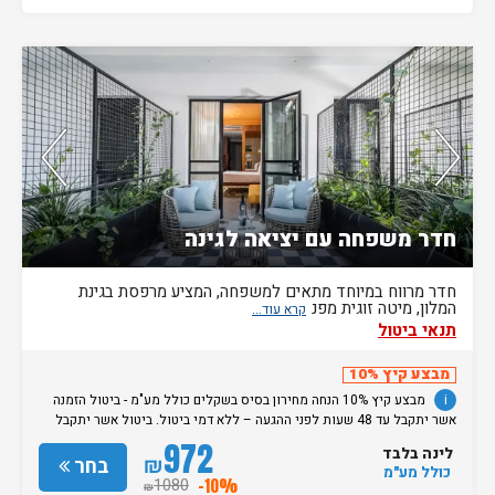
נותרו 2 חדרים אחרונים בממשק!
חדר משפחה עם יציאה לגינה
חדר מרווח במיוחד מתאים למשפחה, המציע מרפסת בגינת
המלון, מיטה זוגית מפנ
תנאי ביטול
מבצע קיץ 10%
i
מבצע קיץ 10% הנחה מחירון בסיס בשקלים כולל מע"מ - ביטול הזמנה
אשר יתקבל עד 48 שעות לפני ההגעה – ללא דמי ביטול. ביטול אשר יתקבל
מאוחר מכך, יגרור חיוב בסך 50% מעלות ההזמנה. אי הגעה ללא כל הודעה
972
לינה בלבד
מוקדמת תגרור חיוב בסך 100% מעלות ההזמנה. מדיניות קבלת/עזיבת חדרים:
₪
בחר
כולל מע"מ
שעת קבלת החדרים הינה החל מהשעה 15:00. בימי שבת / חג: קבלת חדרים
1080
-10%
₪