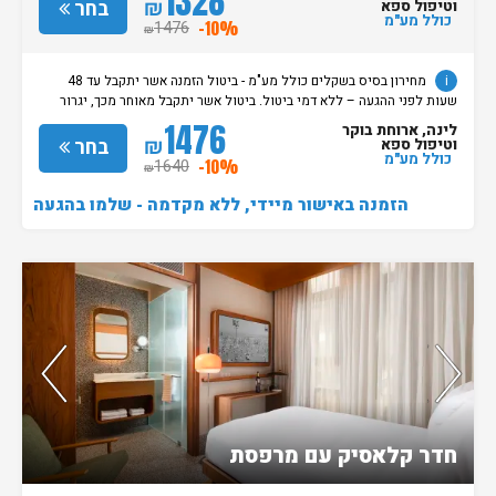
1328
מוקדמת תגרור חיוב בסך 100% מעלות ההזמנה. מדיניות קבלת/עזיבת חדרים:
₪
בחר
וטיפול ספא
שעת קבלת החדרים הינה החל מהשעה 15:00. בימי שבת / חג: קבלת חדרים
כולל מע"מ
1476
-10%
₪
החל מצאת השבת/החג. שעת עזיבת חדרים בכל ימות השבוע עד השעה 11:00.
בימי שבת/ חג: עזיבת החדרים עד השעה 14:00
i
מחירון בסיס בשקלים כולל מע"מ - ביטול הזמנה אשר יתקבל עד 48
שעות לפני ההגעה – ללא דמי ביטול. ביטול אשר יתקבל מאוחר מכך, יגרור
חיוב בסך 50% מעלות ההזמנה. אי הגעה ללא כל הודעה מוקדמת תגרור חיוב
1476
לינה, ארוחת בוקר
בסך 100% מעלות ההזמנה. מדיניות קבלת/עזיבת חדרים: שעת קבלת החדרים
₪
בחר
וטיפול ספא
הינה החל מהשעה 15:00. בימי שבת / חג: קבלת חדרים החל מצאת
כולל מע"מ
1640
-10%
₪
השבת/החג. שעת עזיבת חדרים בכל ימות השבוע עד השעה 11:00. בימי שבת/
חג: עזיבת החדרים עד השעה 14:00
הזמנה באישור מיידי, ללא מקדמה - שלמו בהגעה
נותרו 5 חדרים אחרונים בממשק!
חדר קלאסיק עם מרפסת