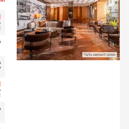
א
מ
תמונה להמחשה בלבד!
ל
א
מ