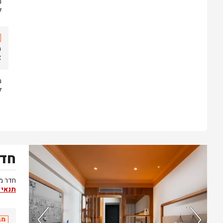
ל
א
ל
חדר
נותרו 5 חדרים אחרונים בממשק!
חדר מו
תנאי 
מב