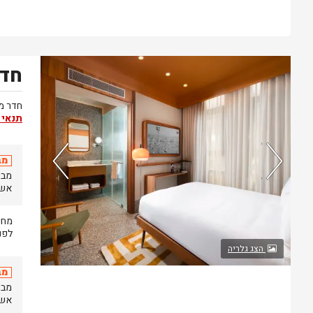
חדר
נותרו 5 חדרים אחרונים בממשק!
חדר מו
תנאי 
מב
אשר יתק
לפני
הצג גלריה
מב
אשר יתק