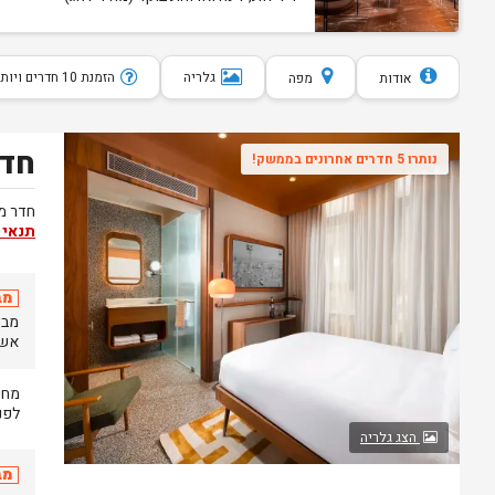
גלריה
הזמנת 10 חדרים ויותר
אודות
מפה
חדר
נותרו 5 חדרים אחרונים בממשק!
חדר מו
תנאי 
מב
אשר יתק
לפני
הצג גלריה
מב