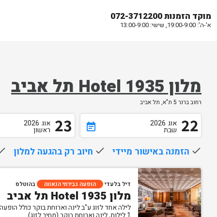
מוקד הזמנות 072-3712200
א'-ה': 19:00-9:00, שישי: 13:00-9:00
מלון Hotel 1935 תל אביב
רחוב ברנר 5 ת"א, תל אביב
23
22
אוג
2026
אוג
2026
event_note
שבת
ראשון
done
הזמנה באישור מיידי
done
חיוב רק בהגעה למלון
one
דיל בלעדי
הופעה גבירתי הנאווה
בהוטלס
מלון Hotel 1935 תל אביב
לילה אחד לזוג ע"ב לינה וארוחת בוקר כולל הופעה
1 לילות, לינה וארוחת בוקר (מחיר לזוג)