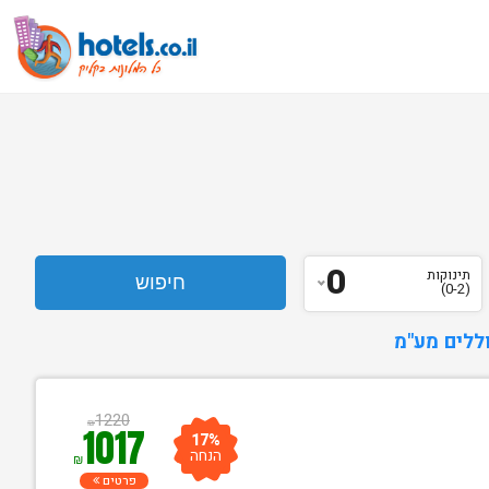
0
תינוקות
(0-2)
ללים מע"מ
1220
₪
1017
17%
הנחה
₪
פרטים